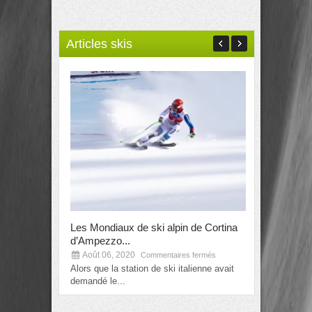
Articles skis
Les Mondiaux de ski alpin de Cortina
Alexis Pintu
d’Ampezzo...
prochains..
Août 06, 2020
Août 06, 2
Commentaires fermés
Alors que la station de ski italienne avait
La nouvelle e
demandé le...
mondiaux de 