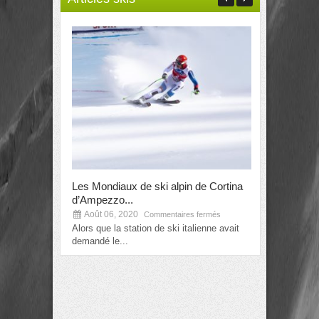
Les Mondiaux de ski alpin de Cortina
Alexis Pintu
d’Ampezzo...
prochains..
Août 06, 2020
Août 06, 2
Commentaires fermés
Alors que la station de ski italienne avait
La nouvelle e
demandé le...
mondiaux de 