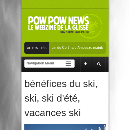
Les Mondiaux de ski alpin de Cortina d’Ampezzo maintenus en février 2021
ACTUALITÉS
La playlist parfaite pour dévaler les pistes !
Les Mondiaux de ski alpin d
SKI/SNOW
bénéfices du ski
,
ski
,
ski d'été
,
vacances ski