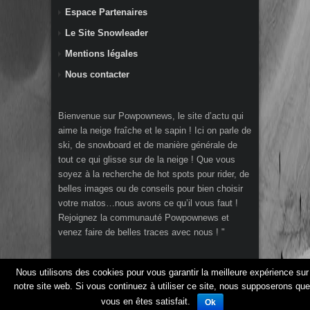
Espace Partenaires
Le Site Snowleader
Mentions légales
Nous contacter
Bienvenue sur Powpownews, le site d’actu qui
aime la neige fraîche et le sapin ! Ici on parle de
ski, de snowboard et de manière générale de
tout ce qui glisse sur de la neige ! Que vous
soyez à la recherche de hot spots pour rider, de
belles images ou de conseils pour bien choisir
votre matos…nous avons ce qu’il vous faut !
Rejoignez la communauté Powpownews et
venez faire de belles traces avec nous ! "
Nous utilisons des cookies pour vous garantir la meilleure expérience sur
Copyright 2014 Powpownews.fr le webzine de la
notre site web. Si vous continuez à utiliser ce site, nous supposerons que
glisse par Snowleader.com
vous en êtes satisfait.
Ok