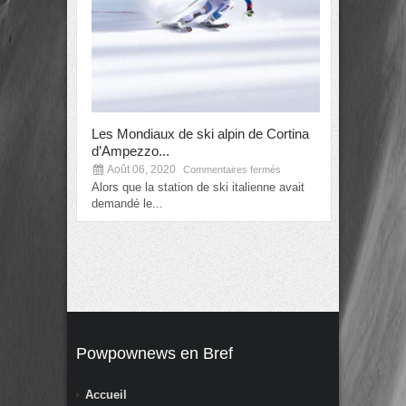
Les Mondiaux de ski alpin de Cortina
Alexis Pintu
d’Ampezzo...
prochains..
Août 06, 2020
Août 06, 2
Commentaires fermés
Alors que la station de ski italienne avait
La nouvelle e
demandé le...
mondiaux de 
Powpownews en Bref
Accueil