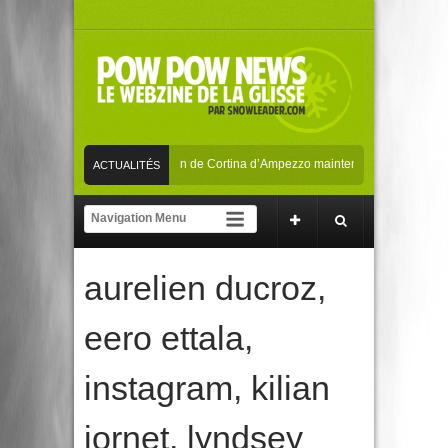
Les Mondiaux de ski alpin de Cortina d’Ampezzo maintenus en février 2021
ACTUALITÉS
La playlist parfaite pour dévaler les pistes !
Les Mondiaux de ski alpin de 
SKI/SNOW
aurelien ducroz
,
eero ettala
,
instagram
,
kilian
jornet
,
lyndsey