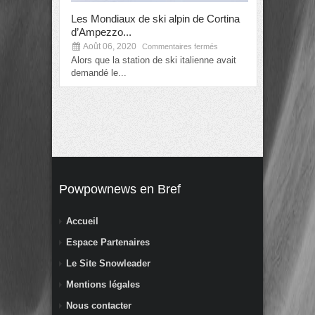
Les Mondiaux de ski alpin de Cortina
Alexis Pintu
d’Ampezzo...
prochains..
Août 06, 2020
Août 06, 2
Commentaires fermés
Alors que la station de ski italienne avait
La nouvelle e
demandé le...
mondiaux de 
Powpownews en Bref
Accueil
Espace Partenaires
Le Site Snowleader
Mentions légales
Nous contacter