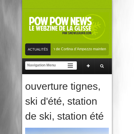
Les Mondiaux de ski alpin de Cortina d’Ampezzo maintenus en février 2021
ACTUALITÉS
La playlist parfaite pour dévaler les pistes !
Les Mondiaux de ski alpin de C
SKI/SNOW
ouverture tignes
,
ski d'été
,
station
de ski
,
station été