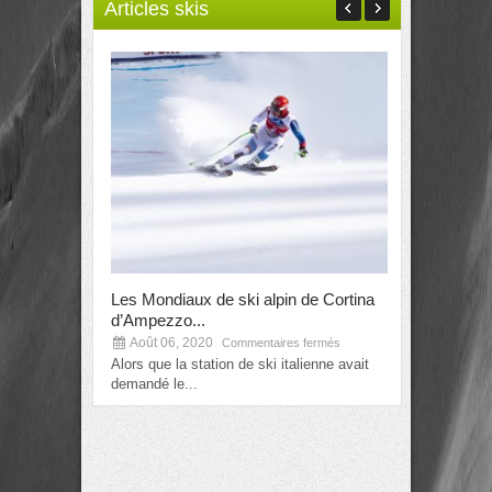
Articles skis
Les Mondiaux de ski alpin de Cortina
Alexis Pintu
d’Ampezzo...
prochains..
Août 06, 2020
Août 06, 2
Commentaires fermés
Alors que la station de ski italienne avait
La nouvelle e
demandé le...
mondiaux de 