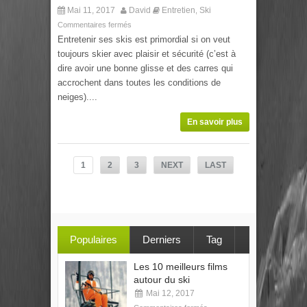
Mai 11, 2017
David
Entretien
Ski
,
Commentaires fermés
Entretenir ses skis est primordial si on veut
toujours skier avec plaisir et sécurité (c’est à
dire avoir une bonne glisse et des carres qui
accrochent dans toutes les conditions de
neiges)....
En savoir plus
1
2
3
NEXT
LAST
Populaires
Derniers
Tag
Les 10 meilleurs films
autour du ski
Mai 12, 2017