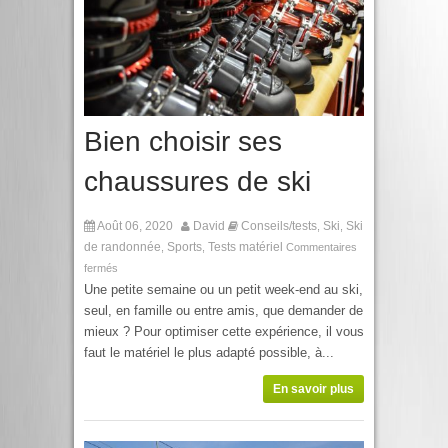
Bien choisir ses
chaussures de ski
Août 06, 2020
David
Conseils/tests
Ski
Ski
,
,
de randonnée
Sports
Tests matériel
,
,
Commentaires
fermés
Une petite semaine ou un petit week-end au ski,
seul, en famille ou entre amis, que demander de
mieux ? Pour optimiser cette expérience, il vous
faut le matériel le plus adapté possible, à...
En savoir plus