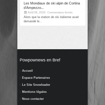
Les Mondiaux de ski alpin de Cortina
Alexis Pintu
d’Ampezzo...
prochains..
Août 06, 2020
Août 06, 2
Commentaires fermés
Alors que la station de ski italienne avait
La nouvelle e
demandé le...
mondiaux de 
Powpownews en Bref
Accueil
Espace Partenaires
Le Site Snowleader
Mentions légales
Nous contacter