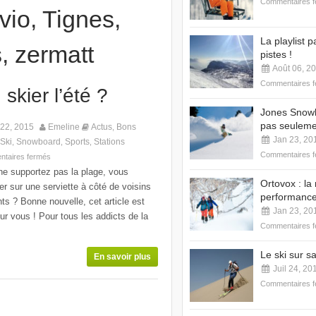
Commentaires 
vio
,
Tignes
,
La playlist p
s
,
zermatt
pistes !
Août 06, 2
Commentaires 
skier l’été ?
Jones Snowbo
pas seuleme
 22, 2015
Emeline
Actus
Bons
,
Jan 23, 20
Ski
Snowboard
Sports
Stations
,
,
,
Commentaires 
taires fermés
ne supportez pas la plage, vous
Ortovox : la
r sur une serviette à côté de voisins
performanc
ts ? Bonne nouvelle, cet article est
Jan 23, 20
our vous ! Pour tous les addicts de la
Commentaires 
Le ski sur s
En savoir plus
Juil 24, 20
Commentaires 