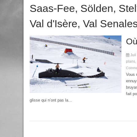
Saas-Fee
,
Sölden
,
Stel
Val d'Isère
,
Val Senale
Où 
Juil
plans
,
Commen
Vous 
ennuye
bruyan
fait p
glisse qui n’ont pas la...