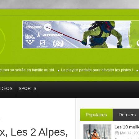
r sa soirée en famille au ski
La playlist parfaite pour dévaler les pistes !
Les
IDÉOS
SPORTS
,
Populaires
Derniers
Les 10 meill
ux
,
Les 2 Alpes
,
Mai 12, 20