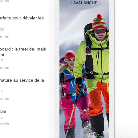
fermés
arfaite pour dévaler les
020
fermés
ard : le freeride, mais
nt
17
fermés
 nature au service de la
e
17
fermés
able
15
fermés