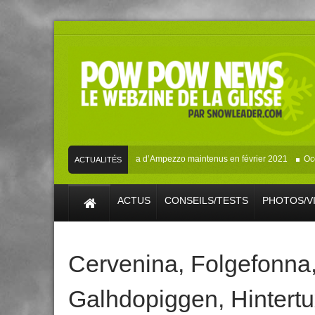
Mondiaux de ski alpin de Cortina d’Ampezzo maintenus en février 2021
Occupe
ACTUALITÉS
SKI/SNOW
ACTUS
CONSEILS/TESTS
PHOTOS/V
Cervenina
,
Folgefonna
Galhdopiggen
,
Hintert