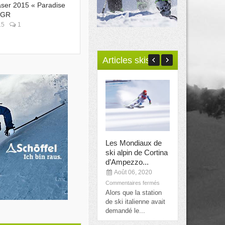
ser 2015 « Paradise
TGR
15
1
Articles skis
Les Mondiaux de
Alexis Pinturau
ski alpin de Cortina
étoile françai
d’Ampezzo...
prochains...
Août 06, 2020
Août 06, 202
Commentaires fermés
Commentaires fe
Alors que la station
La nouvelle est
de ski italienne avait
tombée il y a p
demandé le...
mondiaux de ski